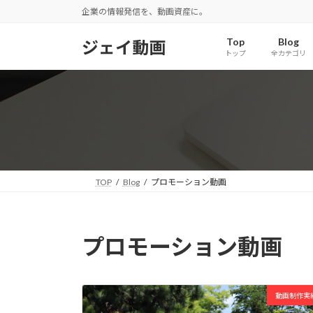
コ
ナ
企業の情報発信を、動画資産に。
ン
ビ
テ
ゲ
Top
Blog
ジェイ動画
トップ
全カテゴリ
ン
ー
ツ
シ
へ
ョ
ス
ン
キ
に
ッ
移
プ
動
TOP
Blog
プロモーション動画
プロモーション動画
動画制作実