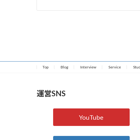
投
稿
の
Top
Blog
Interview
Service
Stu
ペ
ー
運営SNS
ジ
送
YouTube
り