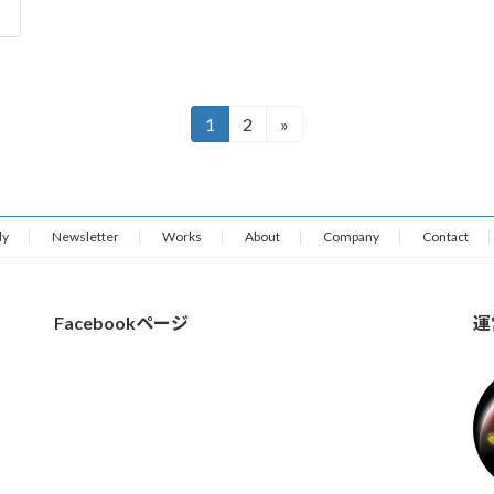
1
2
»
固
固
定
定
ペ
ペ
ー
ー
ジ
ジ
dy
Newsletter
Works
About
Company
Contact
Facebookページ
運