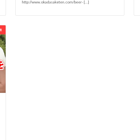
http://www.okadasaketen.com/beer- […]
績