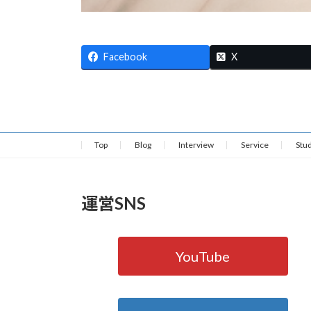
Facebook
X
Top
Blog
Interview
Service
Stu
運営SNS
YouTube