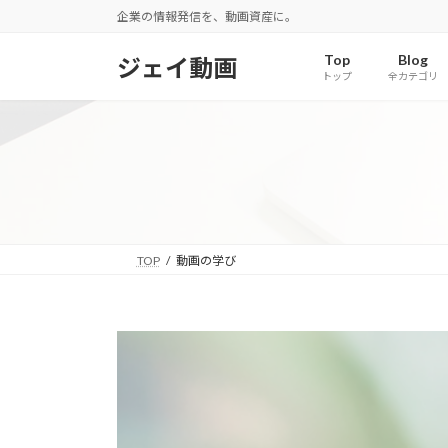
コ
ナ
企業の情報発信を、動画資産に。
ン
ビ
テ
ゲ
Top
Blog
ジェイ動画
トップ
全カテゴリ
ン
ー
ツ
シ
へ
ョ
ス
ン
キ
に
ッ
移
プ
動
TOP
動画の学び