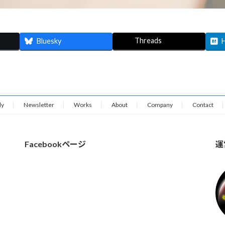
Threads
Bluesky
dy
Newsletter
Works
About
Company
Contact
Facebookページ
運