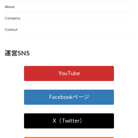
About
Company
Contact
運営SNS
YouTube
Facebookページ
X（Twitter）