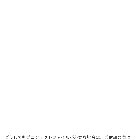
私としては、
「理由1」にも問題がなく、「理由2」に同意いただ
けるようでしたら、譲渡させていただいております
。
プロジェクトファイルは社外秘にしているところも多いほど、
「
ノウハウの塊
」です。
ジェイ動画では、「動画クリエイター養成塾」をはじめ、教育事
業を行っておりますが、それら
教育事業用にはプロジェクトファ
イルの販売しております
。
プロジェクトファイルを販売・譲渡するということは、ノウハウ
と技術の流出にほかなりません。
特に動画の場合は、チラシなどのデザインと違いその傾向が強い
です。
どうしてもプロジェクトファイルが
必要な時は・・・
どうしてもプロジェクトファイルが必要な場合は、ご依頼の際に