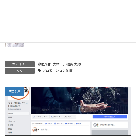
ワンランク上のヘルニア治療【昭和町カイロプラクティック
院】を制作させていただきました。
2016年6月22日
奈良県生駒市の女性専用骨盤矯正【じゅのん鍼灸院】
2016年3月29日
動画制作実績
、
撮影実績
カテゴリー
プロモーション動画
タグ
前の記事