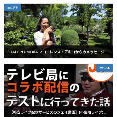
前の記事
HALE PLUMERIA フローレンス・アキコからのメッセージ
2020年6月12日
次の記事
【格安ライブ配信サービスのジェイ動画】(不定期ライブ)本日の活動報告-テレビ局さんとコラボでYouTubeライブ配信するのでそのテスト配信をしてきた話/テレビ局はやっぱすごい