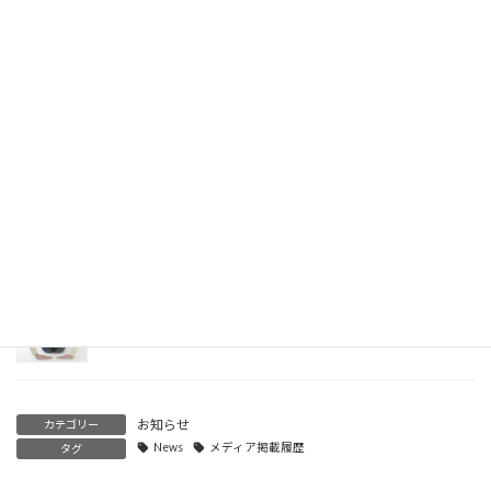
予定
2019年7月16日
サイトリニューアルのご報告
2018年10月29日
トップページの動画バナーを設置しました。
2016年8月25日
只今、当サイトはお引っ越し中です。(営業中です！)
2016年8月24日
お知らせ
カテゴリー
News
メディア掲載履歴
タグ