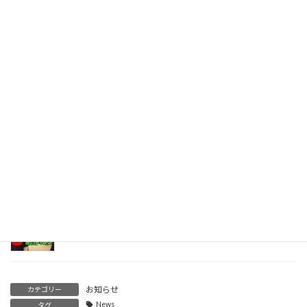
サイトリニューアルのご報告
2018年10月29日
トップページの動画バナーを設置しました。
2016年8月25日
只今、当サイトはお引っ越し中です。(営業中です！)
2016年8月24日
CG制作について
2015年9月10日
お知らせ
カテゴリー
News
タグ