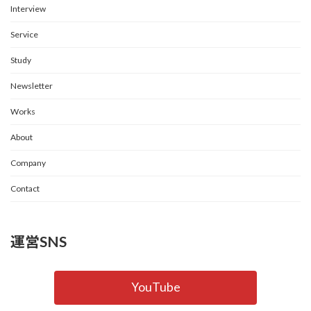
ジ
Interview
送
Service
り
Study
Newsletter
Works
About
Company
Contact
運営SNS
YouTube