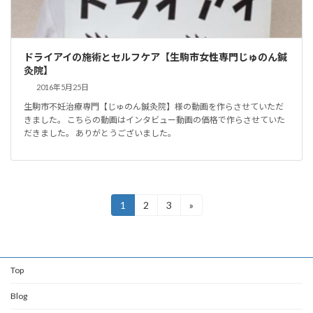
ドライアイの施術とセルフケア【生駒市女性専門じゅのん鍼
灸院】
2016年5月25日
生駒市不妊治療専門【じゅのん鍼灸院】様の動画を作らさせていただ
きました。 こちらの動画はインタビュー動画の価格で作らさせていた
だきました。 ありがとうございました。
投
1
2
3
»
固
固
固
定
定
定
稿
ペ
ペ
ペ
ー
ー
ー
の
ジ
ジ
ジ
Top
ペ
ー
Blog