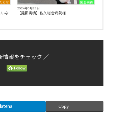
知らせ
撮影実績
2024年5月23日
れいな
【撮影実績】佐久総合病院様
新情報をチェック ／
Hatena
Copy