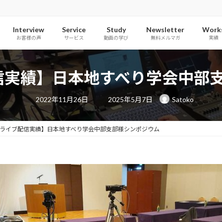
Interview
Service
Study
Newsletter
Work
お客様の声
サービス
動画の学び
無料メルマガ
実績
配信実績】日本地すべり学会中部
最
2022年11月26日
2025年5月7日
Satoko
終
更
新
日
omライブ配信実績】日本地すべり学会中部支部様シンポジウム
時
: