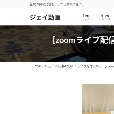
コ
ナ
企業の情報発信を、伝わる動画資産に。
ン
ビ
テ
ゲ
Top
Blog
ジェイ動画
トップ
全カテゴリ
ン
ー
ツ
シ
へ
ョ
【zoomライブ
ス
ン
キ
に
ッ
移
プ
動
TOP
Blog
お仕事の実績
ライブ配信実績
【zo