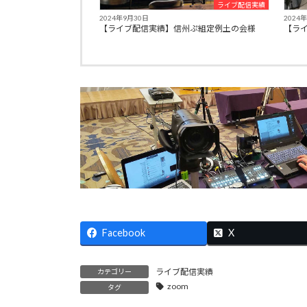
ライブ配信実績
2024年9月30日
2024
【ライブ配信実績】信州ぷ組定例土の会様
【ライ
Facebook
X
ライブ配信実績
カテゴリー
zoom
タグ