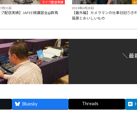
ライブ配信実績
お
年7月31日
2024年6月28日
ブ配信実績】JAFEE様講習会@群馬
【番外編】カメラマンの仕事日記①き
風景とおいしいもの
＼ 最
Threads
Bluesky