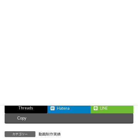
【番外編】カメラマンの仕事日記①きれいな風
景とおいしいもの
お知らせ
2024年5月23日
【撮影実績】佐久総合病院様
撮影実績
＼ 最新情報をチェック ／
Facebook
X
Bluesky
Threads
Hatena
LINE
Copy
動画制作実績
カテゴリー