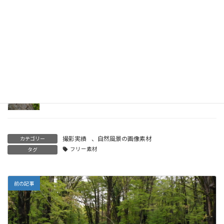
2019年1月5日
【無料画像素材】冬の青空。林から。その2
2019年1月5日
ドローン空撮-林の中の小川(FHD)-その2
2019年1月4日
撮影実績
、
自然風景の画像素材
カテゴリー
フリー素材
タグ
前の記事