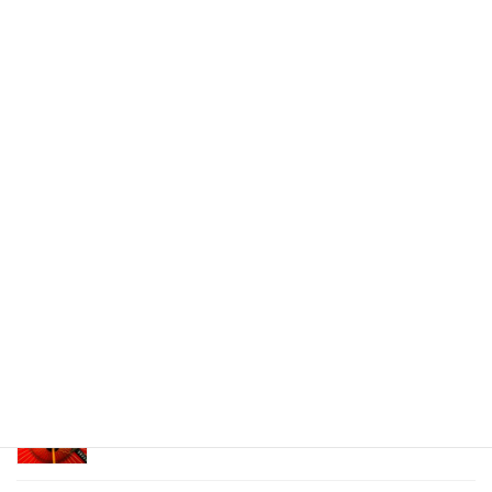
Facebook
X
Bluesky
Threads
Hatena
LINE
Copy
関連記事
【Photoshop参考動画】お父さんスイッチの天使
2019年7月18日
黄金の日本刀-フォトレタッチ参考制作
2018年5月2日