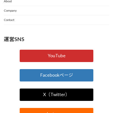
About
Company
Contact
運営SNS
YouTube
Facebookページ
X（Twitter）