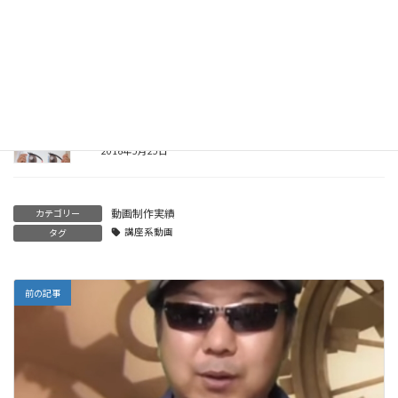
骨盤の歪みと歩き方 【生駒市女性専門じゅのん鍼灸院】
2016年6月23日
ドライアイの施術とセルフケア【生駒市女性専門じゅのん鍼灸
院】
2016年5月25日
動画制作実績
カテゴリー
講座系動画
タグ
前の記事